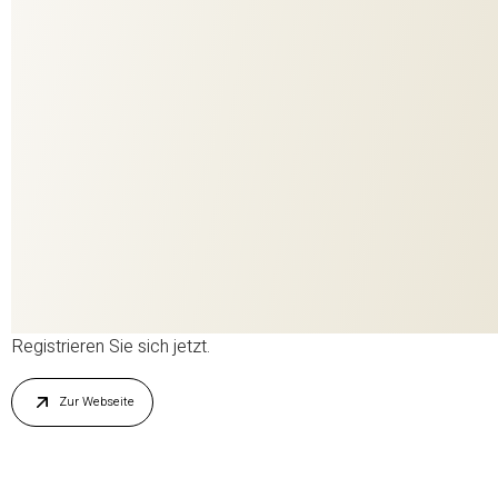
10693
DESSIN
183
COLORIT
FARBE
MATERIAL
76% Viskose, 24%
ANWENDUNG
Seide
(Maulbeerseide)
DEKO
KOLLEKTION
CINEMA
Sie müssen registriert sein, um dieses PBR herunterzuladen.
Registrieren Sie sich jetzt.
Zur Webseite