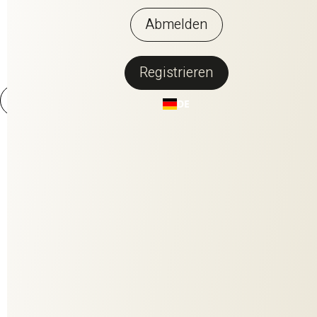
Abmelden
Registrieren
DE
MONACO
Unser neuer Uni Monaco ist ein Seiden-Kett-Satin par excellence:
fließend im Fall, angenehm im Griff, provokant oder elegant pudrig
in der Farbigkeit. Ein Statement im Raum durch den bestechenden
Glanz der Ware.
No items found.