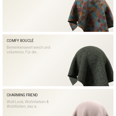
COMFY BOUCLÉ
Bemerkenswert weich und
voluminös. Für die...
CHARMING FRIEND
Woll-Look, Wohnfarben &
Wohlfühlen, das is...