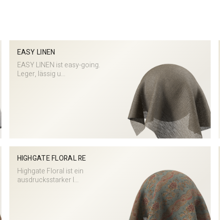
n
EASY LINEN
EASY LINEN ist easy-going.
Leger, lässig u...
HIGHGATE FLORAL RE
Highgate Floral ist ein
ausdrucksstarker I...