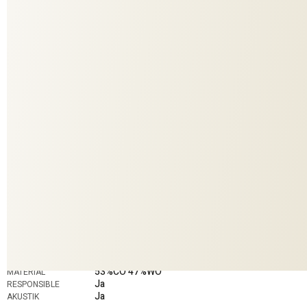
besteht zu 100% aus Naturfasern, davon 53% aus GOTS
zertifizierter Bio-Baumwolle. Die Grundware wird in einer
Breite von 330 cm gewebt und schrumpft während der
Ausrüstung auf eine Breite von 270 cm. Durch die
unterschiedlichen Schrumpfeigenschaften von Wolle und
Baumwolle, entsteht der reizvolle Cloqué-Effekt.Der gesamte
Veredelungsprozess ist ressourcenschonend und erfolgt
ohne chemische Zusatzstoffe.
885
COLORIT
11005
DESSIN
Deko
ANWENDUNG
Mosaique
KOLLEKTION
Zimmer + Rohde
MARKE
53%CO 47%WO
MATERIAL
Ja
RESPONSIBLE
Ja
AKUSTIK