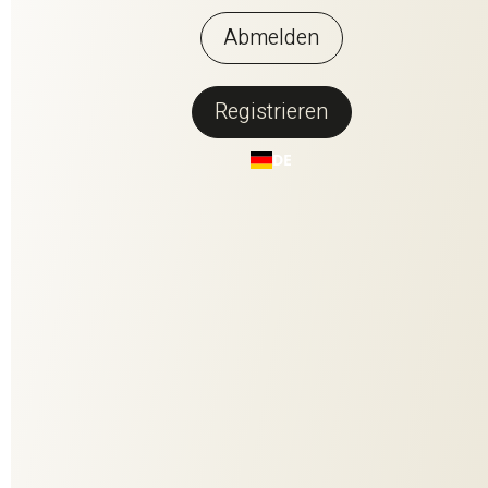
Abmelden
Registrieren
Zurück zur Übersicht
DE
COCOONING RE
Das nonchalante Cloqué-Gewebe wird aus einer
hochwertigen Mischung aus Wolle und Bio-Baumwolle
hergestellt und ist in fünf natürlichen Farbnuancen erhältlich.
Faser und Struktur geben ihm einen unwiderstehlich weichen
Griff und einen fließenden Fall. Der 270 cm breite Dekostoff
hat dank der Materialität und der aufwendigen
Gewebekonstruktion eine angenehm dreidimensionale
Wirkung, die Wärme ausstrahlt und zum Relaxen einlädt.Der
charmante Double-Face-Effekt eröffnet eine Vielzahl von
Anwendungsmöglichkeiten, als legere Fensterdekoration, als
Raumteiler oder als lässiger Bettüberwurf.COCOONING RE