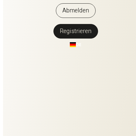
Abmelden
Registrieren
Zurück zur Übersicht
DE
TRUFFLE
TAFFETA FR RE
Truffle Taffeta bringt Farbe ins Zuhause. Dieser edle Taftstoff
überzeugt durch seine zeitgemäße, matte Optik und einer
umfangreichen Farbpalette. Von klassischen Weiß- und
Cremetönen bis hin zu kräftigem Lila und Bordeaux - Truffle
Taffeta bietet unzählige Möglichkeiten zur Raumgestaltung.
Der moderne Taft besticht dabei durch seinen typischen
Changeant-Effekt, der durch starke Farbkontraste in Kette und
Schuss entsteht und je nach Licht und Perspektive die Farben