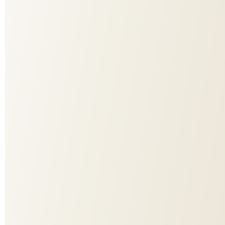
in unterschiedlichen Nuancen erscheinen lässt.Mit
&#220;berhöhe und schwer entflammbarem Polyester
punktet Truffle Taffeta zusätzlich mit Funktionen und ist mit
über 50% recyceltem Material eine ressourcenschonende
Wahl.