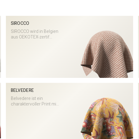
n
SIROCCO
SIROCCO wird in Belgien
aus OEKOTEX-zertif...
BELVEDERE
Belvedere ist ein
charaktervoller Print mi...