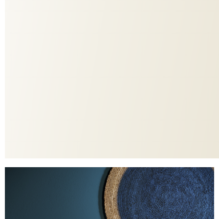
444
COLORIT
1534
DESSIN
Bezug
ANWENDUNG
ADO
MARKE
67%PES 33%PAN
MATERIAL
Ja
EASY CARE
Sie müssen registriert sein, um dieses PBR herunterzuladen.
Registrieren Sie sich jetzt.
Zur Webiste