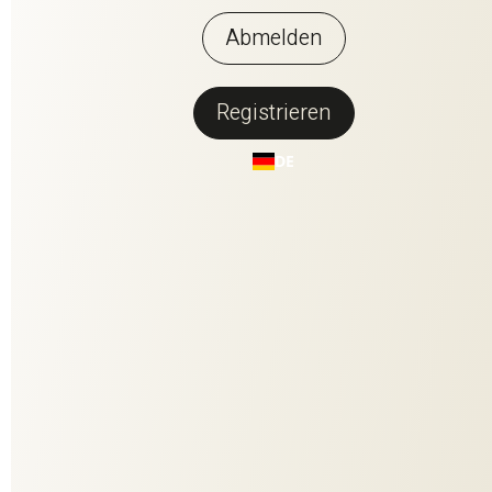
Abmelden
Registrieren
Zurück zur Übersicht
DE
HI MINIMAL
HI MINIMAL - minimalistisch, grafisch, elegant. Der moderne
Bezugsstoff in 13 Kolorits eröffnet viele Gestaltungsräume
auf deinem Möbel. Maximal schön auch in Kombination mit HI
VELVET und HI TEX. Spannend, seine reliefartige
Dreidimensionalität mit eingearbeiteten Schatteneffekten.