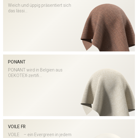
Weich und üppig präsentiert sich
das lässi...
PONANT
PONANT wird in Belgien aus
OEKOTEX-zertifi...
VOILE FR
VOILE – ein Evergreen in jedem