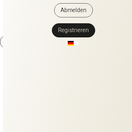
Abmelden
Registrieren
DE
INFINITY
SHADES
Eine Symphonie aus Licht und Textur, inspiriert von der
geometrischen Eleganz moderner Mosaike. Der luxuriöse
Bezugsstoff fasziniert durch das raffinierte Licht-und
Schattenspiel einer Ton-in-Ton gemusterten Oberfläche, die durch
eine innovative Webtechnik entsteht. Die Polfäden zeigen in