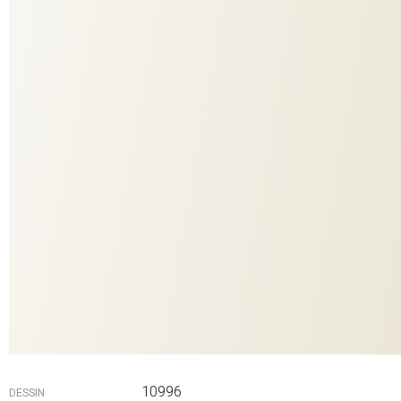
unterschiedliche Richtungen und lassen die Farbe je nach
Lichteinfall andersartig schimmern.Geometrische Formen, die sich
weich und verspielt ineinanderfügen. Wie alle anderen
Bezugsstoffe unserer erfolgreichen INFINITY Produktfamilie hat
INFINITY SHADES sehr gute funktionale Eigenschaften. Die
unkomplizierte und pflegeleichte Qualität ist waschbar und
strapazierfähig, verfügt über eine überdurchschnittlich hohe
Lichtechtheit und ist zudem auch für Allergiker geeignet. Die
großzügige Farbpalette eröffnet eine Vielzahl von
Gestaltungsmöglichkeiten für individuelle Einrichtungskonzepte.
INFINITY SHADES wird in Deutschland klimaneutral hergestellt mit
Garnen aus Europa.
10996
DESSIN