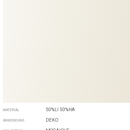
Herbizide während des Anbaus benötigt. Das verwendete Leinen
besitzt ein European-Flax- Certificate.
11002
DESSIN
990
COLORIT
Weiß
FARBE
50%LI 50%HA
MATERIAL
DEKO
ANWENDUNG