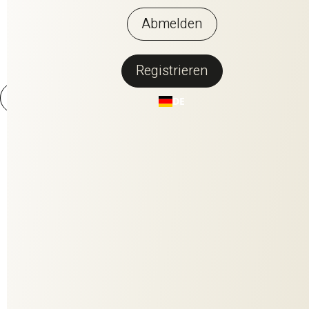
Abmelden
Registrieren
DE
VICO RE
Das von der WABI SABI Kultur inspirierte Leinwandgewebe
reflektiert die ursprüngliche Schönheit der Natur in einer
Komposition aus Hanf und Leinen. Der Stoff wird nach dem
Weben in großen Bottichen von Hand gewaschen und ohne
Spannung getrocknet, so dass der warentypische, lässige
Knittereffekt erhalten bleibt, um den natürlichen Charakter des
edlen Naturmaterials nicht zu verfälschen. VICO RE besteht zu
100% aus nachhaltigen Naturmaterialien. Hanf ist von Natur aus
ein nachhaltiges Naturmaterial, das wenig Wasser und keine