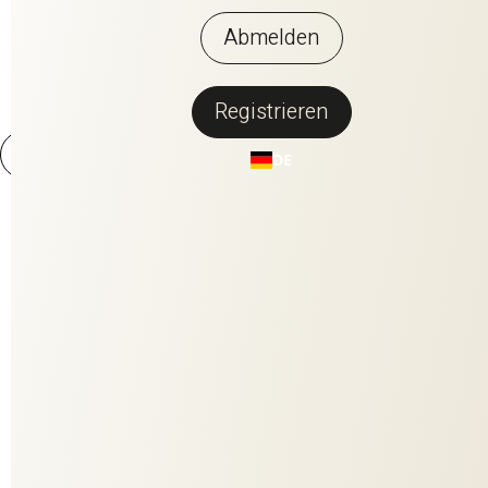
Abmelden
Registrieren
DE
CHARMING
FRIEND
Woll-Look, Wohnfarben & Wohlfühlen, das ist CHARMING FRIEND.
Der weiche Thermostoff mit schöner Melange trifft im
Entspannungsmodus bei dir ein – und mit kuschelig herbstlichen
Tönen auch deinen Farbgeschmack. Mit seiner natürlichen Optik
ist er ein Freund jedes Einrichtungsstils.