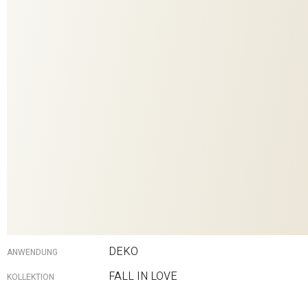
1024
DESSIN
777
COLORIT
Braun
FARBE
100% Polyester
MATERIAL
DEKO
ANWENDUNG
FALL IN LOVE
KOLLEKTION