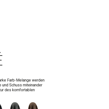
́
tarke Farb-Melange werden
te und Schuss miteinander
xtur des komfortablen