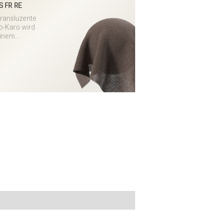
S FR RE
transluzente
o-Karo wird
inem...