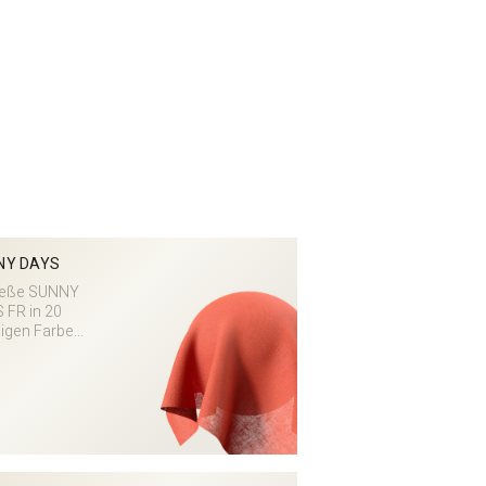
NY DAYS
ieße SUNNY
 FR in 20
igen Farbe...