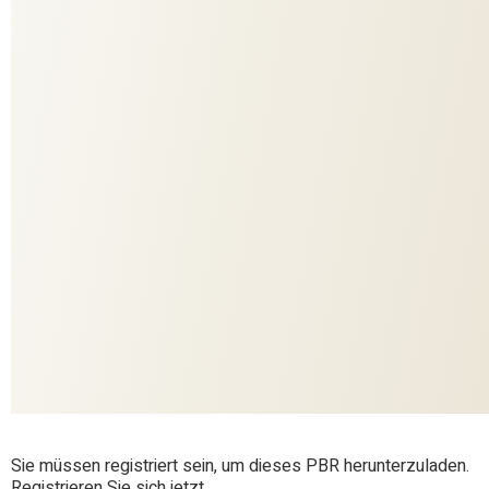
886
COLORIT
10949
DESSIN
DEKO
ANWENDUNG
Soul Spaces
KOLLEKTION
Zimmer + Rohde
MARKE
50% Baumwolle, 26% Flachs (Leinen), 24%
MATERIAL
Seide (Maulbeerseide)
Sie müssen registriert sein, um dieses PBR herunterzuladen.
Registrieren Sie sich jetzt.