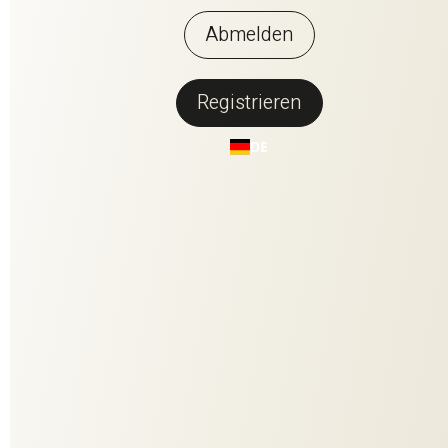
Abmelden
Registrieren
Zurück zur Übersicht
DE
ON THE ROCKS
ON THE ROCKS ist luxuriös und berauschend, wie ein
unterhaltsamer Cocktailabend. Die superfeine Seidenkette
bringt jedes einzelne Kolorit zum Leuchten. Die Baumwoll-
Leinenmelange im Hintergrund steht im spannenden
Materialkontrast zur elegant schimmernden Seide. Ein
glamouröses Farbspiel in 12 Kolorits, das durch die
außergewöhnliche Jacquard-Textur noch intensiver zur
Geltung kommt.