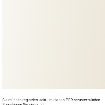
777
COLORIT
10949
DESSIN
DEKO
ANWENDUNG
Soul Spaces
KOLLEKTION
Zimmer + Rohde
MARKE
50% Baumwolle, 26% Flachs (Leinen), 24%
MATERIAL
Seide (Maulbeerseide)
Sie müssen registriert sein, um dieses PBR herunterzuladen.
Registrieren Sie sich jetzt.