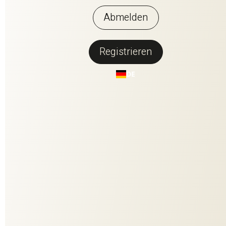
Abmelden
Registrieren
Zurück zur Übersicht
DE
ON THE ROCKS
ON THE ROCKS ist luxuriös und berauschend, wie ein
unterhaltsamer Cocktailabend. Die superfeine Seidenkette
bringt jedes einzelne Kolorit zum Leuchten. Die Baumwoll-
Leinenmelange im Hintergrund steht im spannenden
Materialkontrast zur elegant schimmernden Seide. Ein
glamouröses Farbspiel in 12 Kolorits, das durch die
außergewöhnliche Jacquard-Textur noch intensiver zur
Geltung kommt.