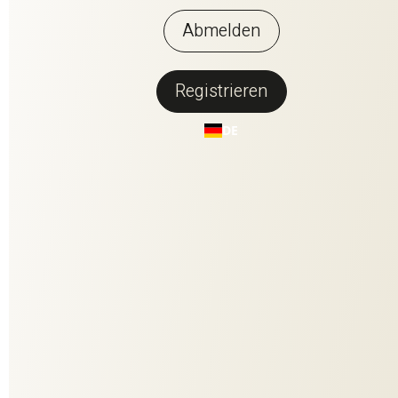
Abmelden
Registrieren
Zurück zur Übersicht
DE
GOOD TIME
Der Uni-Satin GOOD TIME hält, was sein Name verspricht. Als
nobler Dekostoff vereint er Eleganz und moderne Lässigkeit.
Das natürliche Leinengarn auf der Rückseite verleiht der
Baumwoll-Oberfläche auf der Vorderseite eine subtile
Lebendigkeit. Ein schonendes Soft-Finish sorgt für einen
besonders geschmeidigen Fall und die schmeichelnde
Haptik. Die exklusive Farbgestaltung unterstreicht die
moderne Aussage.