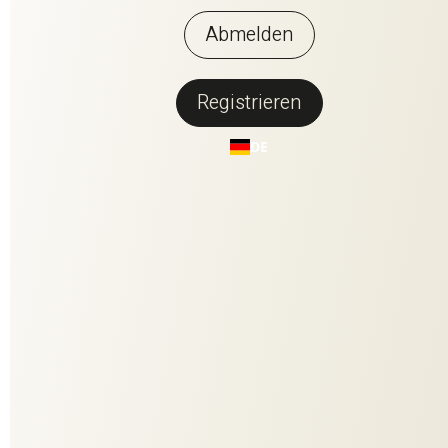
Abmelden
Registrieren
Zurück zur Übersicht
DE
GOOD TIME
Der Uni-Satin GOOD TIME hält, was sein Name verspricht. Als
nobler Dekostoff vereint er Eleganz und moderne Lässigkeit.
Das natürliche Leinengarn auf der Rückseite verleiht der
Baumwoll-Oberfläche auf der Vorderseite eine subtile
Lebendigkeit. Ein schonendes Soft-Finish sorgt für einen
besonders geschmeidigen Fall und die schmeichelnde
Haptik. Die exklusive Farbgestaltung unterstreicht die
moderne Aussage.